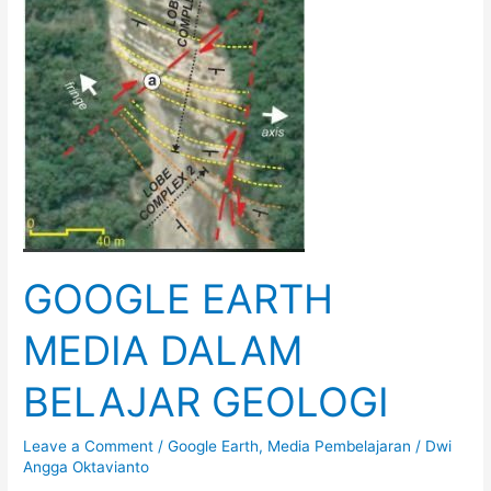
GOOGLE EARTH
MEDIA DALAM
BELAJAR GEOLOGI
Leave a Comment
/
Google Earth
,
Media Pembelajaran
/
Dwi
Angga Oktavianto