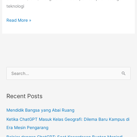
teknologi
Media
Read More »
Pembelajaran
Geosains
S
e
a
Recent Posts
r
c
Mendidik Bangsa yang Abai Ruang
h
Ketika ChatGPT Masuk Kelas Geografi: Dilema Baru Kampus di
f
Era Mesin Pengarang
o
r
Belajar dengan ChatGPT: Saat Kecerdasan Buatan Menjadi