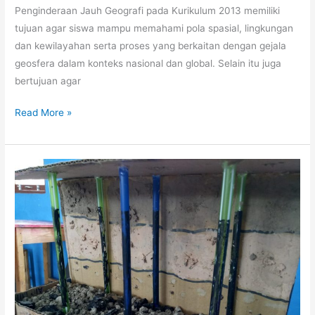
Penginderaan Jauh Geografi pada Kurikulum 2013 memiliki
tujuan agar siswa mampu memahami pola spasial, lingkungan
dan kewilayahan serta proses yang berkaitan dengan gejala
geosfera dalam konteks nasional dan global. Selain itu juga
bertujuan agar
GOOGLE
Read More »
EARTH
DALAM
PEMBELAJARAN
PENGINDERAAN
JAUH
TINGKAT
SMA