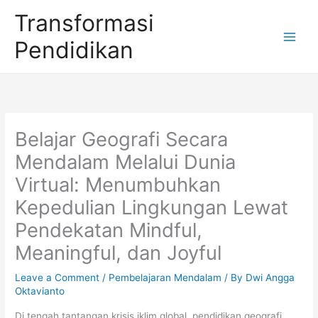
Skip
Transformasi
to
Pendidikan
content
Belajar Geografi Secara
Mendalam Melalui Dunia
Virtual: Menumbuhkan
Kepedulian Lingkungan Lewat
Pendekatan Mindful,
Meaningful, dan Joyful
Leave a Comment
/
Pembelajaran Mendalam
/ By
Dwi Angga
Oktavianto
Di tengah tantangan krisis iklim global, pendidikan geografi