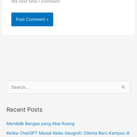
the next time I comment.
Alternative:
S
e
a
Recent Posts
r
c
Mendidik Bangsa yang Abai Ruang
h
Ketika ChatGPT Masuk Kelas Geografi: Dilema Baru Kampus di
f