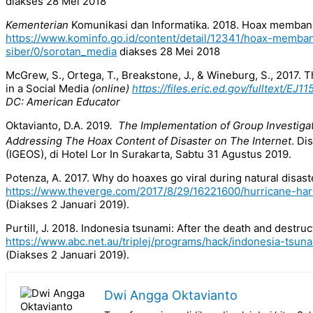
diakses 28 Mei 2018
Kementerian
Komunikasi dan Informatika. 2018. Hoax membang
https://www.kominfo.go.id/content/detail/12341/hoax-memb
siber/0/sorotan_media
diakses 28 Mei 2018
McGrew, S., Ortega, T., Breakstone, J., & Wineburg, S., 2017
in a Social Media
(online)
https://files.eric.ed.gov/fulltext/EJ1
DC: American Educator
Oktavianto, D.A. 2019
.
The Implementation of Group Investigati
Addressing The Hoax Content of Disaster on The Internet
. Di
(IGEOS), di Hotel Lor In Surakarta, Sabtu 31 Agustus 2019.
Potenza, A. 2017. Why do hoaxes go viral during natural disast
https://www.theverge.com/2017/8/29/16221600/hurricane-har
(Diakses 2 Januari 2019).
Purtill, J. 2018. Indonesia tsunami: After the death and destru
https://www.abc.net.au/triplej/programs/hack/indonesia-tsu
(Diakses 2 Januari 2019).
Dwi Angga Oktavianto