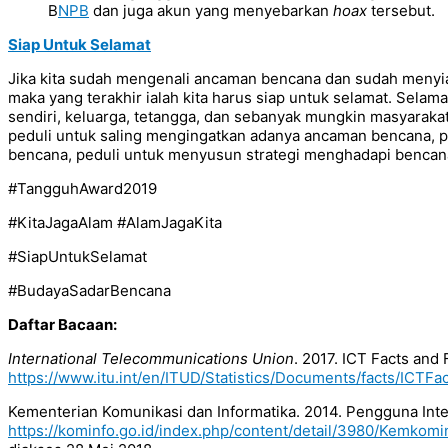
B
NPB
dan juga akun yang menyebarkan
hoax
tersebut.
Siap Untuk Selamat
Jika kita sudah mengenali ancaman bencana dan sudah menyi
maka yang terakhir ialah kita harus siap untuk selamat. Selama
sendiri, keluarga, tetangga, dan sebanyak mungkin masyarakat 
peduli untuk saling mengingatkan adanya ancaman bencana, 
bencana, peduli untuk menyusun strategi menghadapi bencana
#TangguhAward2019
#KitaJagaAlam #AlamJagaKita
#SiapUntukSelamat
#BudayaSadarBencana
Daftar Bacaan:
International Telecommunications Union
. 2017. ICT Facts and 
https://www.itu.int/en/ITUD/Statistics/Documents/facts/ICTFa
Kementerian Komunikasi dan Informatika. 2014. Pengguna Inter
https://kominfo.go.id/index.php/content/detail/3980/Kemko