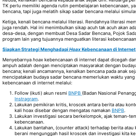
TK perlu memiliki agenda rutin pembelajaran kebencanaan, ya
bencana, tapi juga melatih sikap sadar bencana melalui simulas
Ketiga, kenali bencana melalui literasi. Rendahnya literasi
juga rendah. Hal ini menimbulkan sikap acuh tak acuh akan ad
desa-desa, dengan membuat Desa Sadar Bencana, Pojok Sada
program lain yang tujuannya menguatkan literasi kebencanaan
Siapkan Strategi Menghadapi
Hoax
Kebencanaan di Internet
Menyebarnya
hoax
kebencanaan di internet dapat dicegah dan 
ampuh adalah dengan menciptakan masyarakat dengan budaya
bencana; kenali ancamannya, kenalkan bencana pada anak sejak
mencipatakan budaya sadar bencana memerlukan waktu yang p
kebencanaan di internet melalui:
Follow (ikuti) akun resmi
BNPB
(Badan Nasional Penangg
Instragram
.
Lakukan pemikiran kritis, kroscek antara berita atau ko
kali hoax disebar dengan mengatas namakan
BNPB
.
Lakukan investigasi secara berkelompok, ajak teman-te
kebencanaan.
Lakukan bantahan, (counter attack) terhadap berita atau
berani mengunggah hasil kroscek dan investigasi kita ke