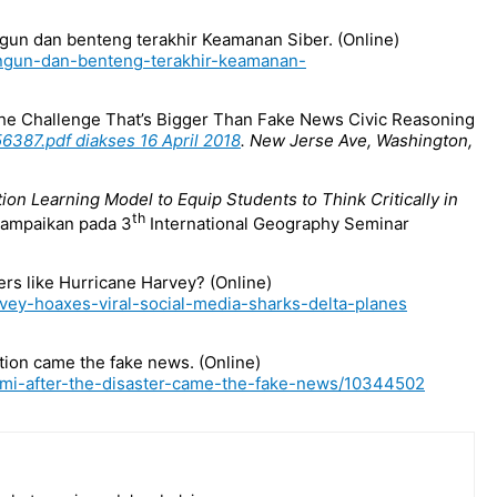
un dan benteng terakhir Keamanan Siber. (Online)
angun-dan-benteng-terakhir-keamanan-
. The Challenge That’s Bigger Than Fake News Civic Reasoning
156387.pdf diakses 16 April 2018
. New Jerse Ave, Washington,
on Learning Model to Equip Students to Think Critically in
th
sampaikan pada 3
International Geography Seminar
ers like Hurricane Harvey? (Online)
vey-hoaxes-viral-social-media-sharks-delta-planes
ction came the fake news. (Online)
nami-after-the-disaster-came-the-fake-news/10344502