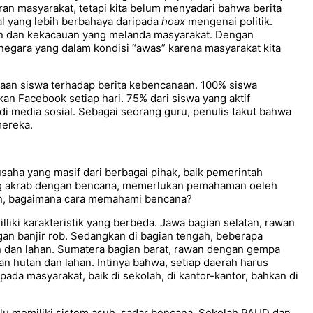
ran masyarakat, tetapi kita belum menyadari bahwa berita
 yang lebih berbahaya daripada
hoax
mengenai politik.
n dan kekacauan yang melanda masyarakat. Dengan
negara yang dalam kondisi “awas” karena masyarakat kita
yaan siswa terhadap berita kebencanaan. 100% siswa
n Facebook setiap hari. 75% dari siswa yang aktif
media sosial. Sebagai seorang guru, penulis takut bahwa
mereka.
ha yang masif dari berbagai pihak, baik pemerintah
ang akrab dengan bencana, memerlukan pemahaman oeleh
an, bagaimana cara memahami bencana?
liki karakteristik yang berbeda. Jawa bagian selatan, rawan
an banjir rob. Sedangkan di bagian tengah, beberapa
n dan lahan. Sumatera bagian barat, rawan dengan gempa
an hutan dan lahan. Intinya bahwa, setiap daerah harus
da masyarakat, baik di sekolah, di kantor-kantor, bahkan di
rlu memiliki sistem asuh, sadar bencana. Sekolah PAUD dan