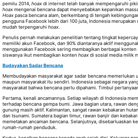
pemilu 2014,
hoax
di internet telah banyak mempengaruhi piki
hoax
mengenai bencana dapat menyebabkan kepanikan massal
Hoax
pasca bencana alam, berkembang di tengah kebingunga
pengguna Facebook lebih dari 100 juta, Indonesia merupakan 
mudah terpengaruhi
hoax
.
Penulis pernah melakukan penelitian tentang tingkat keperca
memiliki akun Facebook, dan 90% diantaranya aktif menggunaka
menggunakan Facebook sering membagikan berbagai konten di 
siswanya ikut membagikan konten
hoax
di sosial media milik 
Budayakan Sadar Bencana
Membudayakan masyarakat agar sadar bencana memerlukan usa
maupun masyarakat itu sendiri. Indonesia sebagai negara y
masyarakat bahwa bencana perlu dipahami. Timbul pertanya
Pertama, kenali ancamannya. Setiap wilayah di Indonesia memil
terhadap bencana gempa bumi. Jawa bagian utara, rawan deng
gunung masih aktif. Kalimantan, sangat rawan kebakaran huta
dan tsunami. Sumatera bagian timur, rawan banjir dan kebakar
memetakan ancaman bencana. Selanjutnya, disebarluaskan kepa
rumah-rumah penduduk.
Kedua, kenalkan bencana kepada anak sejak dini. Keluarga pe