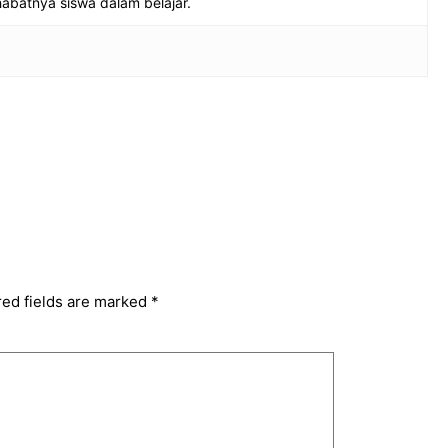
habatnya siswa dalam belajar.
red fields are marked
*