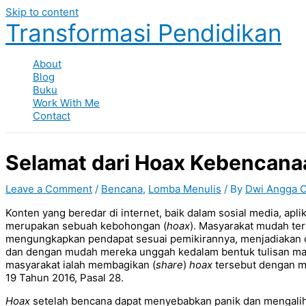
Skip to content
Transformasi Pendidikan
About
Blog
Buku
Work With Me
Contact
Selamat dari Hoax Kebencanaa
Leave a Comment
/
Bencana
,
Lomba Menulis
/ By
Dwi Angga O
Konten yang beredar di internet, baik dalam sosial media, apli
merupakan sebuah kebohongan (
hoax
). Masyarakat mudah te
mengungkapkan pendapat sesuai pemikirannya, menjadiakan o
dan dengan mudah mereka unggah kedalam bentuk tulisan maup
masyarakat ialah membagikan (
share
)
hoax
tersebut dengan me
19 Tahun 2016, Pasal 28.
Hoax
setelah bencana dapat menyebabkan panik dan mengalih