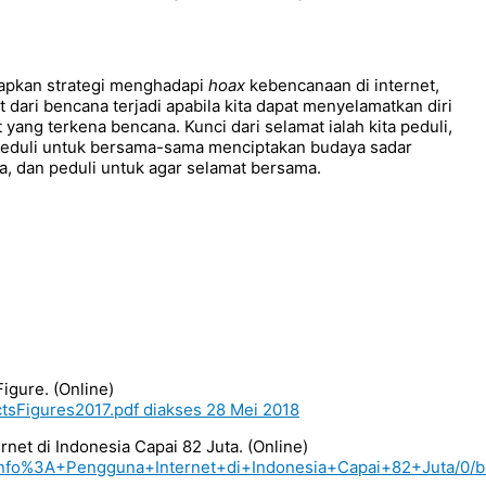
apkan strategi menghadapi
hoax
kebencanaan di internet,
t dari bencana terjadi apabila kita dapat menyelamatkan diri
yang terkena bencana. Kunci dari selamat ialah kita peduli,
peduli untuk bersama-sama menciptakan budaya sadar
, dan peduli untuk agar selamat bersama.
Figure. (Online)
ctsFigures2017.pdf diakses 28 Mei 2018
net di Indonesia Capai 82 Juta. (Online)
minfo%3A+Pengguna+Internet+di+Indonesia+Capai+82+Juta/0/be