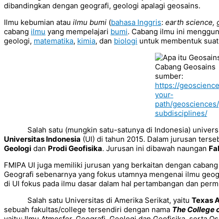
dibandingkan dengan geografi, geologi apalagi geosains.
Ilmu kebumian atau
ilmu bumi
(
bahasa Inggris
:
earth science,
cabang
ilmu
yang mempelajari
bumi
. Cabang ilmu ini menggu
geologi,
matematika
,
kimia
, dan
biologi
untuk membentuk suatu 
Cabang Geosains
sumber:
https://geoscienc
your-
path/geosciences
subdisciplines/
Salah satu (mungkin satu-satunya di Indonesia) univers
Universitas Indonesia
(UI) di tahun 2015. Dalam jurusan terse
Geologi
dan
Prodi Geofisika
. Jurusan ini dibawah naungan
Fa
FMIPA UI juga memiliki jurusan yang berkaitan dengan cabang 
Geografi sebenarnya yang fokus utamnya mengenai ilmu geogr
di UI fokus pada ilmu dasar dalam hal pertambangan dan perm
Salah satu Universitas di Amerika Serikat, yaitu
Texas A
sebuah fakultas/college tersendiri dengan nama
The College 
yaitu; Ilmu Atmosfer, Geografi, Geologi dan Geofisika, serta O