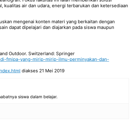
l, kualitas air dan udara, energi terbarukan dan ketersediaan
kan mengenai konten materi yang berkaitan dengan
sain dapat dipelajari dan diajarkan pada siswa maupun
 and Outdoor. Switzerland: Springer
-di-fmipa-yang-mirip-mirip-ilmu-perminyakan-dan-
index.html
diakses 21 Mei 2019
habatnya siswa dalam belajar.