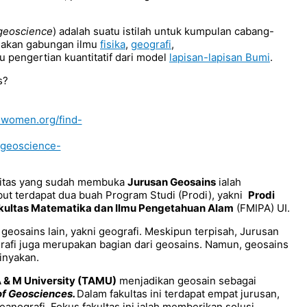
 geoscience
) adalah suatu istilah untuk kumpulan cabang-
nakan gabungan ilmu
fisika
,
geografi
,
pengertian kuantitatif dari model
lapisan-lapisan Bumi
.
ewomen.org/find-
/geoscience-
itas yang sudah membuka
Jurusan Geosains
ialah
but terdapat dua buah Program Studi (Prodi), yakni
Prodi
kultas Matematika dan Ilmu Pengetahuan Alam
(FMIPA) UI.
geosains lain, yakni geografi. Meskipun terpisah, Jurusan
afi juga merupakan bagian dari geosains. Namun, geosains
inyakan.
 & M University (TAMU)
menjadikan geosain sebagai
of Geosciences.
Dalam fakultas ini terdapat empat jurusan,
seanografi. Fokus fakultas ini ialah memberikan solusi